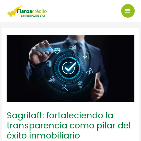
Ir
MEN
al
PRI
contenido
Navegación
de
entradas
Sagrilaft: fortaleciendo la
transparencia como pilar del
éxito inmobiliario